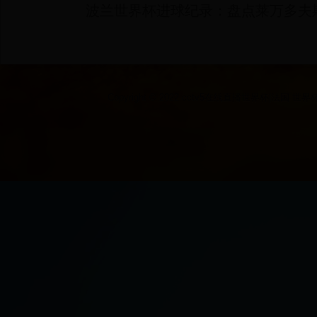
波兰世界杯进球纪录：盘点莱万多夫
Copyright © 2022 cctv5在线直播世界杯|法国 世界杯|2