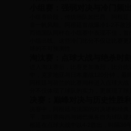
小组赛：强弱对决与冷门频
小组赛阶段，传统强队如巴西、阿根廷
非一帆风顺。阿根廷首战爆冷1-2不敌
而德国队同样在小组赛中表现不佳，首战
小组出线。这些冷门比分不仅让比赛更
球的不可预测性。
淘汰赛：点球大战与绝杀时
进入淘汰赛后，比赛更加激烈，比分统计
中，克罗地亚与日本鏖战120分钟，最终
阿根廷与荷兰的比赛同样进入点球大战，
分不仅体现了球队的实力，更展现了球
决赛：巅峰对决与历史性胜
决赛中，阿根廷与法国的对决堪称经典。
平，加时赛梅西与姆巴佩各自为球队建功
根廷在点球大战中以4-2胜出，时隔3