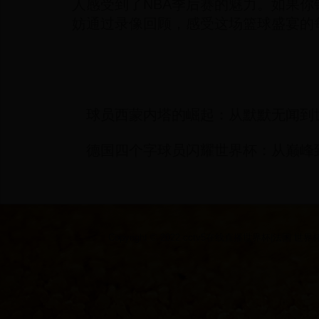
人感受到了NBA季后赛的魅力。如果
妨通过录像回顾，感受这场篮球盛宴的
球员西蒙内塔的崛起：从默默无闻到
德国四个字球员闪耀世界杯：从巅峰
Copyright © 2022 cctv5在线直播世界杯|法国 世界杯|2