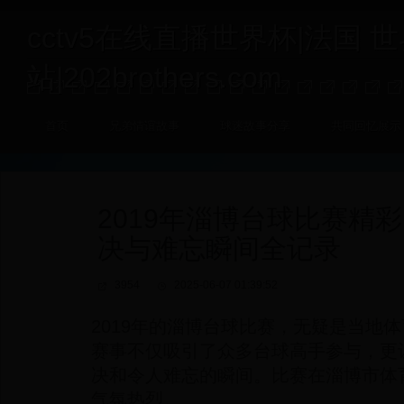
cctv5在线直播世界杯|法国 
站|202brothers.com
首页
兄弟情谊故事
球迷故事分享
共同回忆展示
2019年淄博台球比赛精
决与难忘瞬间全记录
3954
2025-06-07 01:39:52
2019年的淄博台球比赛，无疑是当地
赛事不仅吸引了众多台球高手参与，更
决和令人难忘的瞬间。比赛在淄博市体
气氛热烈。