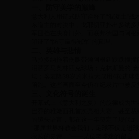
一、防守美学的巅峰
意大利人用链式防守诠释了“混凝土”战
东道主的对决中，戈耶切亚扑出多纳多
军团挡在决赛门外。而联邦德国与阿根廷
印证了“防守赢得冠军”的真理。
二、英雄与悲情
马拉多纳拖着伤腿带领阿根廷跌跌撞撞
泪洒罗马奥林匹克球场；克林斯曼的“金
坛；喀麦隆38岁的米拉大叔用4粒进球
陪跑。这些画面至今仍在纪录片中被反
三、文化符号的诞生
开幕式上《意大利之夏》的旋律成为世
巴乔的稚嫩面孔首次亮相大赛。甚至裁
的镜头语言，都在这一年奠定了现代足
“那届世界杯教会我们，足球不仅是进
救赎的史诗。”——某位老球迷的留言