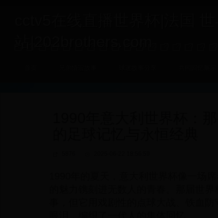
cctv5在线直播世界杯|法国 
站|202brothers.com
首页
兄弟情谊故事
球迷故事分享
共同回忆展示
1990年意大利世界杯：
的足球记忆与永恒经典
5876
2025-06-22 18:56:59
1990年的夏天，意大利世界杯像一场
的魅力镌刻进无数人的青春。那届世界
事，但它用戏剧性的点球大战、铁血防
眼泪，编织了一代人的集体回忆。