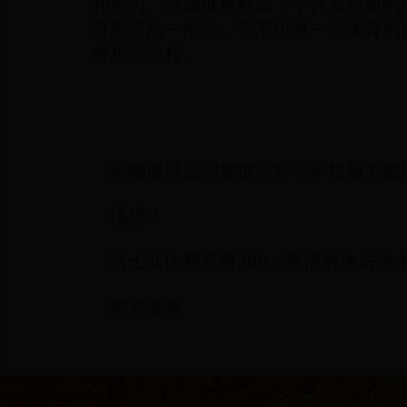
和努力。这届世界杯留下了许多经典的
可磨灭的一部分。它不仅是一次体育的
梦想的旅程。
利物浦球员闪耀世界杯：萨拉赫关键
沸腾！
骑士队比赛直播360：激情对决与战
精彩赛事