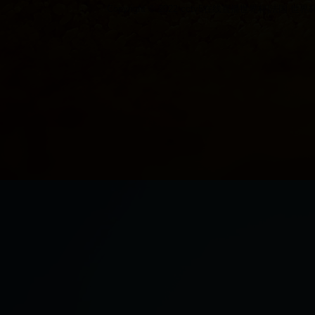
Copyright © 2022 cctv5在线直播世界杯|法国 世界杯|2