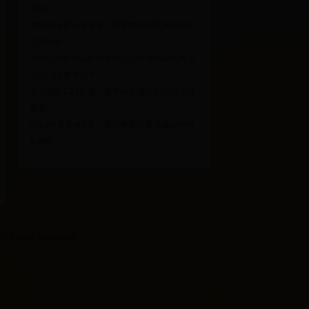
对决
WNBA比赛全场录像：精彩瞬间与战术分析的
完美结合
击剑运动如何从欧洲贵族运动演变为现代奥运
会热门比赛项目？
北京棋院7.29比赛：世界杯热潮中的智力竞技
盛宴
2018年世界杯F组：激烈角逐与黑马崛起的精
彩瞬间
ights Reserved.