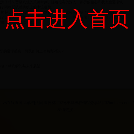
成为了球队晋级八强的关键时刻。随着比赛的深入，罗乔的信心和状态也逐渐恢
为了阿根廷队后防线上的中流砥柱。
点击进入首页
下捧起了世界杯冠军奖杯，而罗霍也在这一过程中完成了自我救赎。从最初的争议
励了无数人。他的经历告诉我们，只要不放弃，总会有属于自己的舞台。在未来的
写属于自己的足球传奇。
牙的足球盛宴，两队如何上演精彩对决？
满落幕：精彩瞬间与未来展望
22 cctv5在线直播世界杯|法国 世界杯|202兄弟世界杯情谊分享站|202brothers.com All R
友情链接：