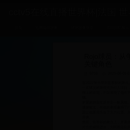
cctv5在线直播世界杯|法国 世界
首页
兄弟情谊故事
球迷故事分享
共同回忆展示
Rojo球员：
关键角色
9758
2025-06-05 0
在2022年卡塔尔世界杯的舞
一名球员的旅程尤为引人注目，他
杯上的表现，不仅展现了他作
物。
罗霍的职业生涯并非一帆风顺。
遗憾败北，但他的表现赢得了
题让他逐渐失去了主力位置。2
价值。
然而，世界杯的舞台上，罗霍
对方的威胁进攻，为阿根廷队