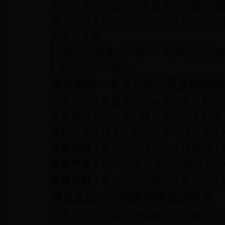
每当世界杯来临，日本媒体对邻国韩国
高。这种关注不仅源于地理上的邻近，
的竞争关系。
"韩国队就像一面镜子，让我们看清自
评论员田中健一
媒体视角：专业分析与民族情绪的
日本主流体育媒体如《体育日本》和《
通常保持专业态度，重点关注战术打法
体和社交媒体上，部分日本球迷会毫不
赞赏韩国球员的拼搏精神，
正面评价：
对2002年世界杯的争议判
批评声音：
承认韩国足球近年来的进步
客观分析：
球迷反应：从嘲讽到尊重的转变
在东京涩谷的世界杯观赛区，记者采访