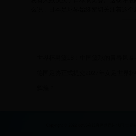
么说，日本足球界始终密切关注着这个
——
世界杯男篮18：中国篮球的青春风暴
德国足协正式提交2027年女足世界
辉煌？
Copyright © 2022 cctv5在线直播世界杯|法国 世界杯|2