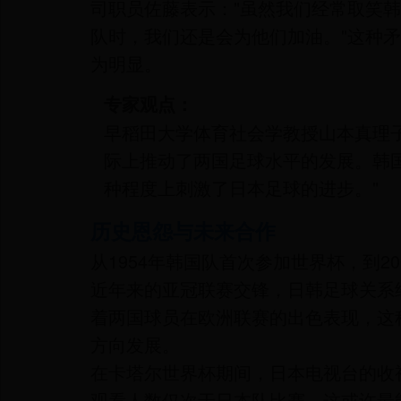
司职员佐藤表示："虽然我们经常取笑
队时，我们还是会为他们加油。"这种
为明显。
专家观点：
早稻田大学体育社会学教授山本真理
际上推动了两国足球水平的发展。韩
种程度上刺激了日本足球的进步。"
历史恩怨与未来合作
从1954年韩国队首次参加世界杯，到2
近年来的亚冠联赛交锋，日韩足球关系
着两国球员在欧洲联赛的出色表现，这
方向发展。
在卡塔尔世界杯期间，日本电视台的收
观看人数仅次于日本队比赛。这或许最