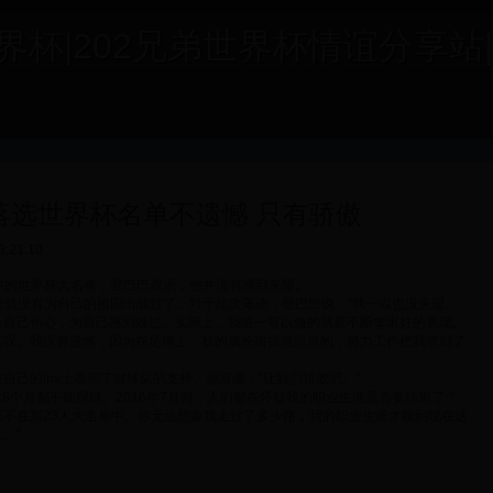
杯|202兄弟世界杯情谊分享站|202b
落选世界杯名单不遗憾 只有骄傲
3:21:10
尔的世界杯大名单，登巴巴表示，他并没有感到失望。
登巴巴就没有为自己的祖国出战过了。对于此次落选，登巴巴说：“我一点也没失望。
会自己伤心，为自己感到难过。实际上，我唯一可以做的就是不断拿出好的表现。
哀叹。我没有遗憾，因为在足球上，我的成长路径是恰当的，努力工作把我带到了
自己的ins上表示了对球队的支持。他写道：“让我们骄傲吧。”
18个月都不能踢球。2016年7月时，人们都在怀疑我的职业生涯是否要结束了？
巴不在那23人大名单中。你无法想象我走过了多少路，我的职业生涯才能到现在这
。”