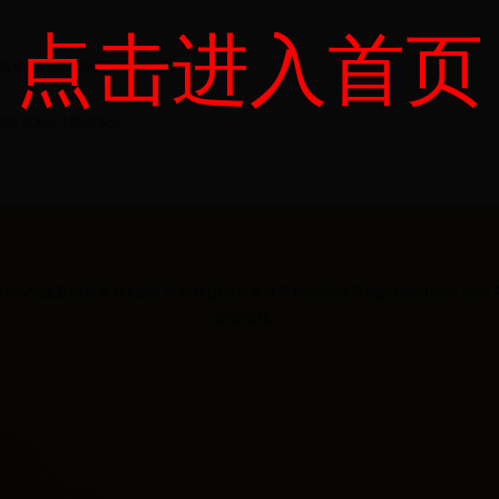
点击进入首页
名单正式公布各队阵容大揭秘
琦 武杨4-1胜徐孝元
22 cctv5在线直播世界杯|法国 世界杯|202兄弟世界杯情谊分享站|202brothers.com All R
友情链接：