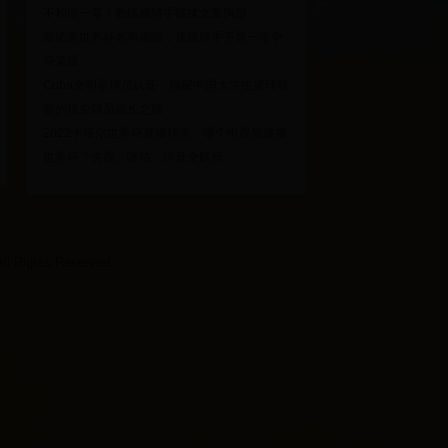
不和谐一幕！教练咸猪手猛揉女童胸部
斯诺克世界杯名单揭晓，顶级球手齐聚一堂争
夺荣耀
Cuba全明星球员认证：揭秘中国大学生篮球联
赛的顶尖球员成长之路
2022卡塔尔世界杯直播指南：哪个电视频道播
世界杯？央视、咪咕、抖音全解析
ights Reserved.