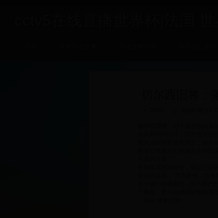
cctv5在线直播世界杯|法国 世界
首页
兄弟情谊故事
球迷故事分享
共同回忆展示
切尔西旧将：
3406
2025-08-26 2
据BBC报道，对于落选塞内加
自从2015年3月，32岁的
我无法控制教练的决定，我只
我没必要因为不能踢世界杯而
今天的位置。”
得知落选的消息后，登巴巴还在
登巴巴还说：“因为养伤，我有
如今他们会很难过，因为登巴
个阶段。我只会感到骄傲和满足
（来自 肆客足球）