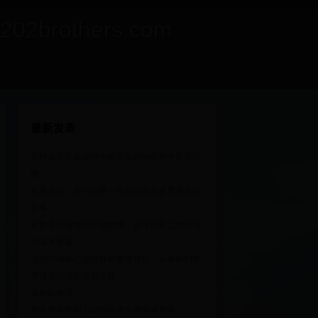
rothers.com
最新发表
我校在第五届赣州市体育舞蹈锦标赛中喜获佳
绩
冬奥史话：新中国第一代的运动员速度滑冰的
故事
从世界杯激情到泳池拼搏：游泳比赛工作总结
与未来展望
法国中场核心坎特身价暴涨背后：从草根到世
界顶级球员的逆袭之路
洛杉矶银河
拳击赛事预告 / 2025年度主要赛事预告