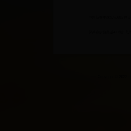
中超新赛季球队完整版球员
保乒赛伊藤美诚4-0横扫范思
Copyright © 20