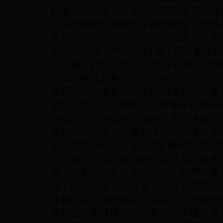
根据公布的名单，中国代表队由丁俊晖
过去的赛季中都有着不俗的表现，尤其
夺冠，展现出了新一代中国斯诺克球手
尔比和贾德·特鲁姆普组成，两人都是
容小觑。此外，包括尼尔·罗伯逊、约翰
冠军也将代表各自国家出战。
本届斯诺克世界杯将采用团体赛制，每
赛形式包括单打和双打。赛事不仅考验
验团队之间的配合与策略。为了准备此
开始积极训练，力求在比赛中展现出最
斯诺克世界杯不仅是球手们展现技术的
比赛期间，世界各地的斯诺克爱好者将
展，为支持的队伍加油助威。对于球迷
球手同场竞技，无疑是一场视觉盛宴。
随着比赛日期的临近，斯诺克世界杯的
赛队伍的备战情况、比赛中的表现以及