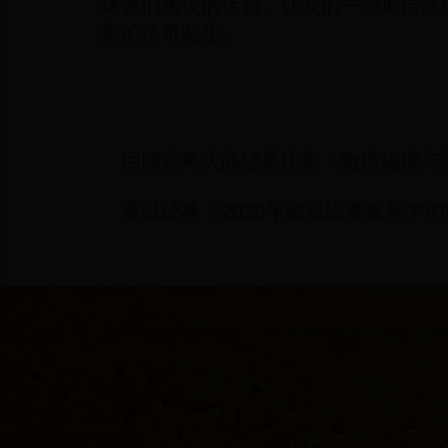
球迷们热议的话题。让我们一同期待这
新的传奇诞生。
回顾京粤大战经典比赛：激情碰撞与
重温经典：2020年欧冠比赛视频中
Copyright © 2022 cctv5在线直播世界杯|法国 世界杯|2