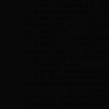
首先，不得不提的是德章泰·默里。作
卫，默里在2020年代表美国队出战了
现不仅赢得了教练组的信任，也得到了
防守能力尤为突出，他在多次关键比赛
能力，为球队的胜利立下了汗马功劳。
另外，鲁迪·盖伊也在2020年的国际赛
岁，盖伊依然保持了极高的竞技状态。
成为球队不可或缺的一员。盖伊在进攻
得分能力，为球队带来了宝贵的胜利。
到了队友和教练的一致好评。
除了默里和盖伊，马刺队的其他球员也
色。例如，德里克·怀特在代表美国队
力和关键时刻的冷静表现。怀特的快速
造了不少得分机会，成为球队进攻端的
值得一提的是，马刺队的年轻球员们也在
登·约翰逊为例，他在代表美国队参加