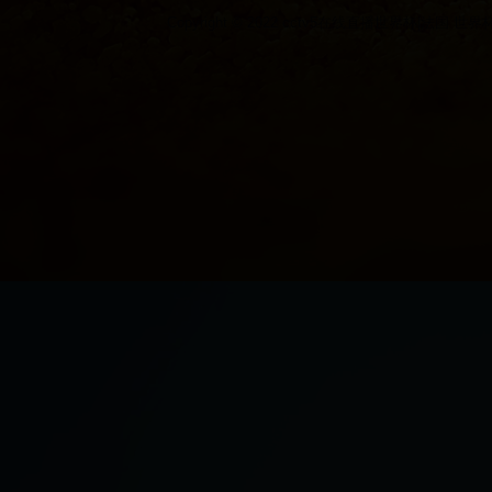
Copyright © 2022 cctv5在线直播世界杯|法国 世界杯|2