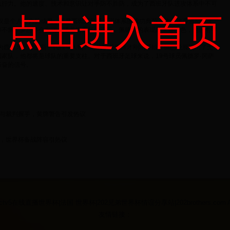
执行力。他的速度、技术和意识让对手防不胜防，成为了西班牙队进攻体系中不可
点击进入首页
仅仅是个人努力的成果，更是西班牙足球青训体系的成功典范。他的故事激励着无
持不懈，梦想终会实现。随着世界杯的进行，佩德罗的表现越来越出色，他的名字
成为西班牙足球的新一代领军人物。他的职业生涯才刚刚开始，但已经展现出了无
家队，他都将是球队的重要支柱。对于西班牙足球来说，19号球员佩德罗·冈萨
振奋的信号。
与裁判握手，黄牌警告引发热议
，世界杯备战阵容引热议
22 cctv5在线直播世界杯|法国 世界杯|202兄弟世界杯情谊分享站|202brothers.com All R
友情链接：