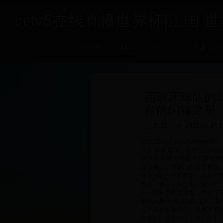
cctv5在线直播世界杯|法国 世界
首页
兄弟情谊故事
球迷故事分享
共同回忆展示
西班牙球队的
台的闪耀之星
9122
2025-04-27 1
在2022年卡塔尔世界杯的赛
德罗·冈萨雷斯，他用自己的
佩德罗·冈萨雷斯出生于西班
随后被西班牙豪门巴塞罗那俱
业生涯起步并不顺利。他在巴
然而，佩德罗并没有因此气馁。
年，他重返巴塞罗那，并在接
教练路易斯·恩里克的注意，最
在世界杯的赛场上，佩德罗·冈
黎加的比赛中打入了自己的世界