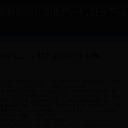
杯|202兄弟世界杯情谊分享站|202b
19号球员：从默默无闻到世界杯舞
7:59:50
场上，西班牙球队的19号球员成为了球迷们热议的焦点。这位年轻球员的名字是佩
表现证明了自己不仅是球队的未来，更是西班牙足球的希望。
牙的巴塞罗那，从小就展现出了非凡的足球天赋。他在当地的青训营中崭露头角，
乐部相中，成为了拉玛西亚青训营的一员。然而，与许多同龄人相比，佩德罗的职
塞罗那一线队的出场机会寥寥无几，甚至一度被租借到低级别联赛球队锻炼。
他凭借着顽强的毅力和不懈的努力，逐渐在租借期间证明了自己的实力。2021
下来的赛季中成为了球队的重要轮换球员。他的出色表现也引起了西班牙国家队主
终将他召入了2022年世界杯的大名单。
萨雷斯身披19号球衣，成为了西班牙队的关键球员之一。他在小组赛对阵哥斯达
杯首球，帮助球队以7-0大胜对手。随后的比赛中，他不仅在进攻端表现出色，