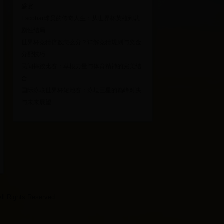
盛宴
Escobar球员的传奇人生：从世界杯英雄到悲
剧性结局
世界杯竞猜倍数怎么分？详解竞猜规则与奖金
分配技巧
民间摔跤比赛：草根力量与体育精神的完美结
合
国际泳联世界杯短池赛：泳坛巨星的巅峰对决
与未来展望
ights Reserved.