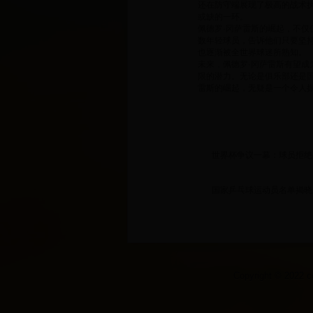
还在防守端展现了极高的战术
或缺的一环。
佩德罗·冈萨雷斯的崛起，不
数年轻球员，告诉他们只要坚
也逐渐被全世界球迷所熟知。
未来，佩德罗·冈萨雷斯有望
限的潜力。无论是俱乐部还是国
雷斯的崛起，无疑是一个令人
世界杯争议一幕：球员拒绝
国家乒乓球运动员名单揭晓
Copyright © 20