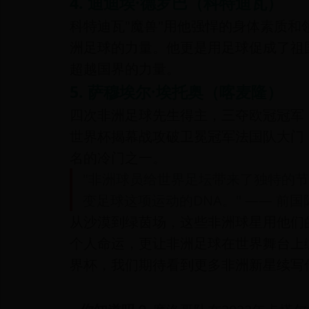
4. 迪迪埃·德罗巴（科特迪瓦）
科特迪瓦"魔兽"用他强悍的身体素质和
洲足球的力量。他更是用足球促成了祖
超越国界的力量。
5. 萨穆埃尔·埃托奥（喀麦隆）
四次非洲足球先生得主，三夺欧冠冠军，这
世界杯揭幕战攻破卫冕冠军法国队大门
名的冷门之一。
"非洲球员给世界足坛带来了独特的
变足球这项运动的DNA。" —— 前
从沙漠到绿茵场，这些非洲球星用他们
个人命运，更让非洲足球在世界舞台上绽
界杯，我们期待看到更多非洲新星续写