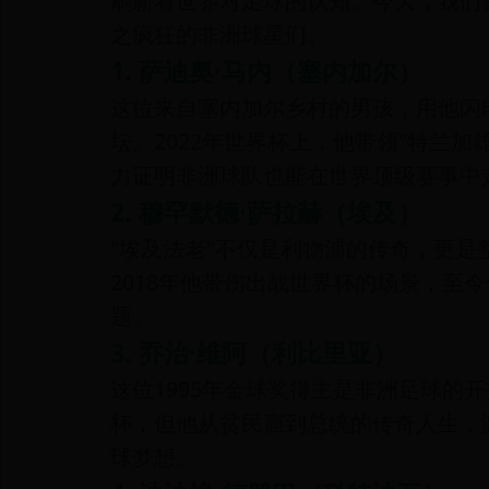
刷新着世界对足球的认知。今天，我们
之疯狂的非洲球星们。
1. 萨迪奥·马内（塞内加尔）
这位来自塞内加尔乡村的男孩，用他闪
坛。2022年世界杯上，他带领"特兰加
力证明非洲球队也能在世界顶级赛事中
2. 穆罕默德·萨拉赫（埃及）
"埃及法老"不仅是利物浦的传奇，更是
2018年他带伤出战世界杯的场景，至
题。
3. 乔治·维阿（利比里亚）
这位1995年金球奖得主是非洲足球的
杯，但他从贫民窟到总统的传奇人生，
球梦想。