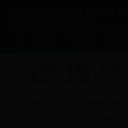
cctv5在线直播世界杯|法国 
站|202brothers.com
首页
兄弟情谊故事
球迷故事分享
共同回忆展示
世界杯足球盛宴：切尔西
看蓝军之星闪耀卡塔尔！
5376
2025-04-25 07:36:30
随着2022年卡塔尔世界杯的战火即将
在这场四年一度的足球盛事上。对于切
乐部层面的比赛，国家队的赛事同样不
迷推荐几位值得关注的球员，他们将在