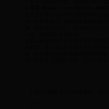
一个不可或缺的角色，他的表现将直接
4. 蒂莫·维尔纳（Timo Werner，德国
尽管维尔纳在切尔西的初期表现有所起
现一直非常稳定。维尔纳的速度和跑位
胁。在本届世界杯上，维尔纳将与托马斯
一起，为德国队攻城拔寨。
这四位球员不仅在俱乐部中是切尔西的
的重要一员。他们的表现不仅关系到各
绩，也关系到切尔西球迷的骄傲和荣誉
塔尔世界杯上的精彩表现，为切尔西争
丁俊晖征战斯诺克世锦赛多年，他究
杯？