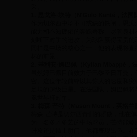
采。
1. 恩戈洛·坎特（N'Golo Kanté，法
作为切尔西中场不可或缺的铁闸，恩戈
能力和不知疲倦的奔跑著称。尽管身材
刻断下对手的进攻，为球队赢得宝贵的
同样是中场的核心之一，他的表现将直
杯的前景。
2. 基利安·姆巴佩（Kylian Mbappé
虽然姆巴佩目前效力于巴黎圣日耳曼，
密。这位年轻前锋以其惊人的速度和突
足坛的超级巨星。在法国队，姆巴佩将
冕世界杯冠军。
3. 梅森·芒特（Mason Mount，英格
梅森·芒特是切尔西青训的骄傲，他在
为一名多才多艺的中场球员，芒特能够
进攻还是插上射门，他都表现出色。在