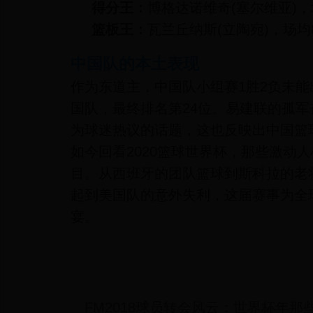
得分王：
博格达诺维奇(塞尔维亚)，场
篮板王：
瓦兰丘纳斯(立陶宛)，场均8
中国队的本土表现
作为东道主，中国队小组赛1胜2负未
国队，最终排名第24位。易建联的孤
为球迷热议的话题，这也反映出中国篮
如今回看2020篮球世界杯，那些激动
目。从西班牙的团队篮球到斯科拉的老
起到美国队的意外失利，这届赛事为全
宴。
FM2018球员转会风云：世界杯年