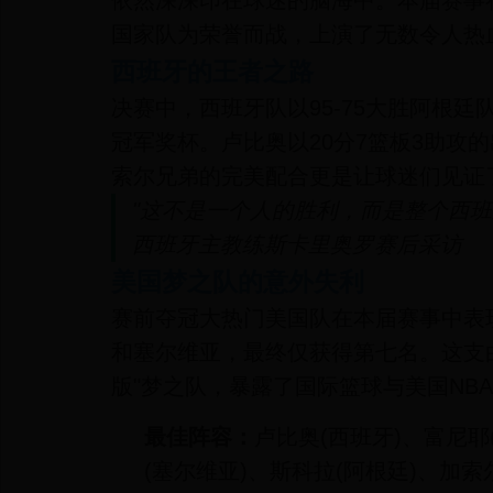
依然深深印在球迷的脑海中。本届赛事在
国家队为荣誉而战，上演了无数令人热
西班牙的王者之路
决赛中，西班牙队以95-75大胜阿根
冠军奖杯。卢比奥以20分7篮板3助攻
索尔兄弟的完美配合更是让球迷们见证
"这不是一个人的胜利，而是整个西班
西班牙主教练斯卡里奥罗赛后采访
美国梦之队的意外失利
赛前夺冠大热门美国队在本届赛事中表
和塞尔维亚，最终仅获得第七名。这支
版"梦之队，暴露了国际篮球与美国NB
最佳阵容：
卢比奥(西班牙)、富尼耶
(塞尔维亚)、斯科拉(阿根廷)、加索