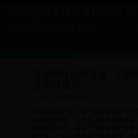
cctv5在线直播世界杯|法国 
站|202brothers.com
首页
兄弟情谊故事
球迷故事分享
共同回忆展示
沃达斯科比赛录像：回顾
受网球魅力
629
2025-05-09 02:56:57
在网球的世界里，每一场比赛都是一次
比赛更是如此。作为西班牙的网球名将
和坚韧的斗志，赢得了无数球迷的喜爱
赛录像，一起回顾那些经典的对决，感