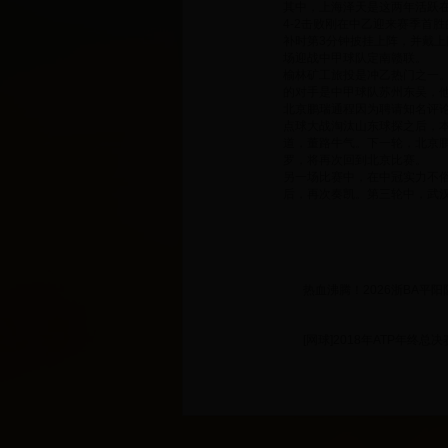
其中，上海泽天是这两年活跃在
4-2击败刚在中乙迎来赛季首
补时第3分钟披挂上阵，并戴
场迎战中甲球队定南赣联。
榆林矿工旅投是冲乙热门之一。
的对手是中甲球队苏州东吴，
北京鹏瑞通程因为聘请知名评论
点球大战淘汰山东球探之后，本
道，董路牛气。下一轮，北京
罗，将再次回到北京比赛。
另一场比赛中，在中冠实力不俗
后，再次奏凯。第三轮中，武
热血沸腾！2026浙BA平
[网球]2018年ATP年终总