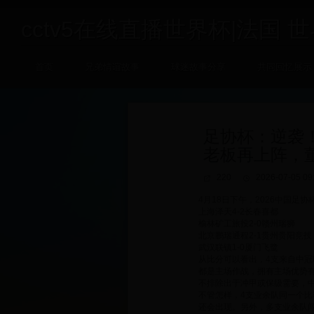
cctv5在线直播世界杯|法国 世界
首页
兄弟情谊故事
球迷故事分享
共同回忆展示
足协杯：逆袭！
老板再上阵，
220
2026-07-05 09
4月18日下午，2026中国足
上海泽天4-2长春喜都
榆林矿工旅投2-0赣州瑞狮
北京鹏瑞通程2-1贵州贵阳竞技
武汉联镇1-0厦门飞鹭
从比分可以看出，4支来自中
都是主场作战，拥有主场优势
不排除出于冲甲或保级需要，
不管怎样，4支业余队同一个
还会出现。另外，多支业余队