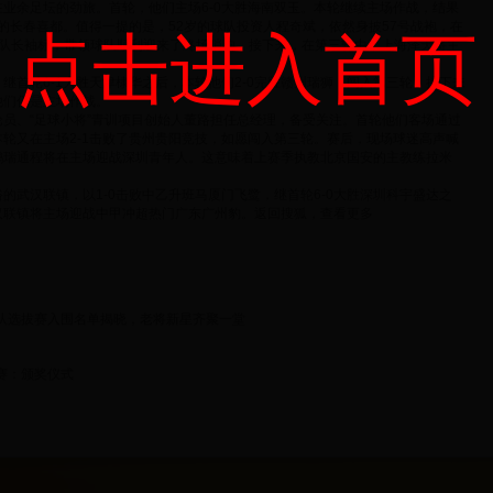
业余足坛的劲旅。首轮，他们主场6-0大胜海南双玉。本轮继续主场作战，结果
胜的长春喜都。值得一提的是，52岁的球队投资人程奇斌，依然身披57号战袍，在
点击进入首页
上队长袖标，带领球队顺利迎来了终场哨响。接下来，在第三轮中，上海泽天将主
继首轮6-1大胜天津棣华之后，本轮他们2-0完胜赣州瑞狮，闯入第三轮。接下来
他们仍是主场作战。
员、“足球小将”青训项目创始人董路担任总经理，备受关注。首轮他们客场通过
轮又在主场2-1击败了贵州贵阳竞技，如愿闯入第三轮。赛后，现场球迷高声喊
鹏瑞通程将在主场迎战深圳青年人。这意味着上赛季执教北京国安的主教练拉米
的武汉联镇，以1-0击败中乙升班马厦门飞鹭，继首轮6-0大胜深圳科宇盛达之
汉联镇将主场迎战中甲冲超热门广东广州豹。返回搜狐，查看更多
阳队选拔赛入围名单揭晓，老将新星齐聚一堂
决赛：颁奖仪式