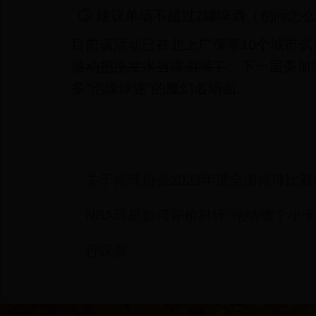
③ 建议单场不超过2罐啤酒（别问怎
目前该活动已在北上广深等10个城市试
激动把洗发水当啤酒喝了
。下一届美加
多“泡澡球迷”的魔幻名场面。
关于排球协会2023年度全国排球比
NBA球星如何评价科怀·伦纳德？小
行叹服