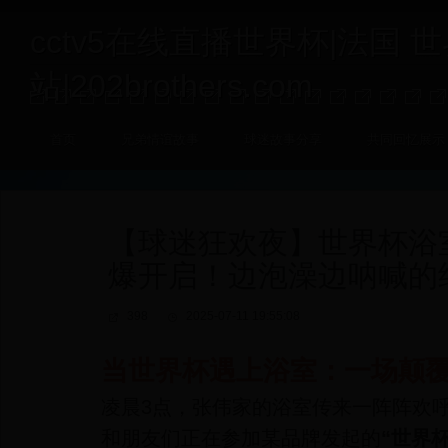
cctv5在线直播世界杯|法国 
站|202brothers.com
首页
兄弟情谊故事
球迷故事分享
共同回忆展示
【球迷狂欢夜】世界杯浴
爆开启！边泡澡边呐喊的
398
2025-07-11 19:55:08
当世界杯遇上浴室：一场颠
凌晨3点，张伟家的浴室传来一阵阵欢
和朋友们正在参加某品牌发起的
“世界