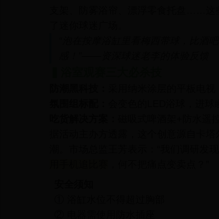
支架、防雾浴帘、漂浮零食托盘……这
了迷你球迷广场。
“泡在按摩浴缸里看梅西带球，比酒
感！”——资深球迷老李的体验反馈
▍浴室观赛三大必杀技
防潮黑科技：
采用纳米涂层的平板电视
氛围组标配：
会变色的LED浴球，进
吃货解决方案：
磁吸式啤酒架+防水遥控
据活动主办方透露，这个创意源自卡塔
潮。市场总监王芳表示：“我们调研发
用手机追比赛
，何不把痛点变卖点？”
安全须知
① 浴缸水位不得超过胸部
② 电器需使用防水插座