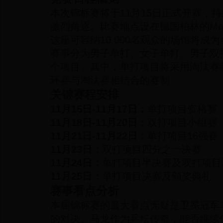
本次锦标赛将于11月15日正式开赛，持
激烈角逐。比赛地点设在德国柏林的Max-Sch
这座可容纳10,000名观众的场馆将成
赛事分为男子单打、女子单打、男子双
个项目。其中，单打项目将采用淘汰赛
环赛与淘汰赛相结合的赛制。
关键赛程安排
11月15日-11月17日：
单打项目资格赛
11月18日-11月20日：
双打项目小组赛
11月21日-11月22日：
单打项目16强赛
11月23日：
双打项目四分之一决赛
11月24日：
单打项目半决赛及双打项目
11月25日：
单打项目决赛及颁奖典礼
赛事看点分析
本届锦标赛的最大看点无疑是卫冕冠军
的对决。马龙作为乒坛传奇，能否继续