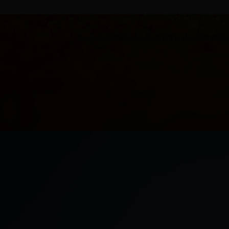
Copyright © 2022 cctv5在线直播世界杯|法国 世界杯|2