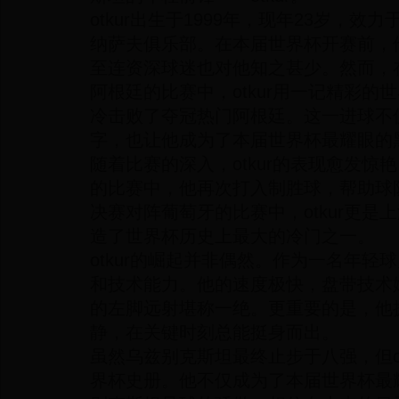
otkur出生于1999年，现年23岁，
纳萨夫俱乐部。在本届世界杯开赛前，
至连资深球迷也对他知之甚少。然而，
阿根廷的比赛中，otkur用一记精彩
冷击败了夺冠热门阿根廷。这一进球不
字，也让他成为了本届世界杯最耀眼的
随着比赛的深入，otkur的表现愈发
的比赛中，他再次打入制胜球，帮助球队
决赛对阵葡萄牙的比赛中，otkur更
造了世界杯历史上最大的冷门之一。
otkur的崛起并非偶然。作为一名年
和技术能力。他的速度极快，盘带技术
的左脚远射堪称一绝。更重要的是，他
静，在关键时刻总能挺身而出。
虽然乌兹别克斯坦最终止步于八强，但o
界杯史册。他不仅成为了本届世界杯最