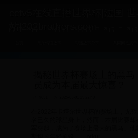
cctv5在线直播世界杯|法国 
站|202brothers.com
首页
兄弟情谊故事
球迷故事分享
共同回忆展示
揭秘世界杯赛场上的黑马：o
员成为本届最大惊喜？
9631
2025-05-01 15:22:43
在2022年卡塔尔世界杯的赛场上，无
名已久的球星身上，然而，本届比赛却
军突起，成为了赛场上最大的黑马。他
斯坦的年轻前锋——otkur。