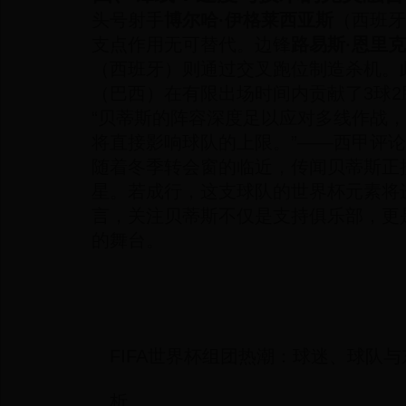
头号射手
博尔哈·伊格莱西亚斯
（西班牙
支点作用无可替代。边锋
路易斯·恩里克
（西班牙）则通过交叉跑位制造杀机。
（巴西）在有限出场时间内贡献了3球2
“贝蒂斯的阵容深度足以应对多线作战
将直接影响球队的上限。”——西甲评论
随着冬季转会窗的临近，传闻贝蒂斯正
星。若成行，这支球队的世界杯元素将
言，关注贝蒂斯不仅是支持俱乐部，更
的舞台。
FIFA世界杯组团热潮：球迷、球队
析