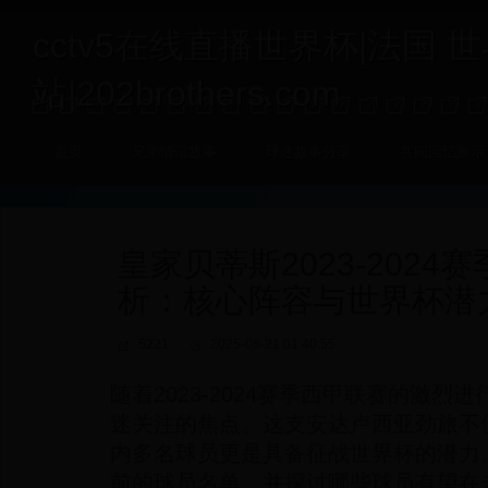
cctv5在线直播世界杯|法国 
站|202brothers.com
首页
兄弟情谊故事
球迷故事分享
共同回忆展示
皇家贝蒂斯2023-2024
析：核心阵容与世界杯潜
5221
2025-06-21 01:40:55
随着2023-2024赛季西甲联赛的激
迷关注的焦点。这支安达卢西亚劲旅不
内多名球员更是具备征战世界杯的潜力
前的球员名单，并探讨哪些球员有望在