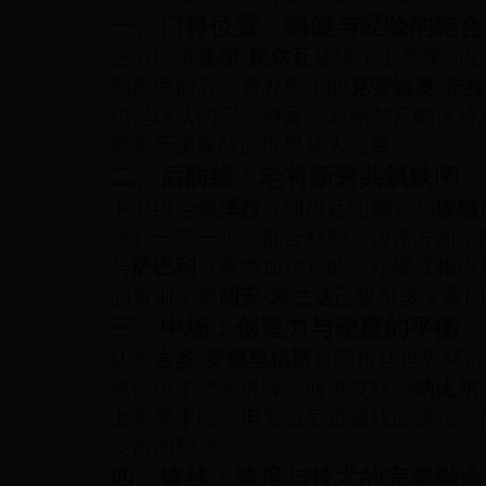
一、门将位置：稳健与经验的结合
主力门将
鲁伊·席尔瓦
延续了上赛季的出
列西甲前五。替补席上的
克劳迪奥·布
仍是球队的宝贵财富。若席尔瓦能保持
葡萄牙国家队的世界杯大名单。
二、后防线：老将新秀共筑铁闸
中卫组合
佩泽拉
（阿根廷国脚）和
埃德
员）一老一少，配合默契。边路方面，
与
萨巴利
（塞内加尔）的防守硬度相得
的青训小将
胡安·米兰达
已吸引多支豪门
三、中场：创造力与硬度的平衡
队长
吉多·罗德里格斯
是阿根廷世界杯冠
线提供了坚实屏障。而进攻核心
纳比尔
上赛季末段，但复出后迅速找回状态，
反击的利器。
四、锋线：速度与技术的完美融合