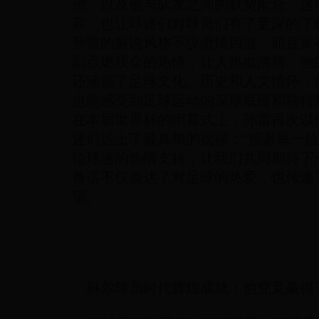
望，以及他与队友之间的默契配合。这
容，也让球迷们对球员们有了更深的了
孙雷的解说风格不仅激情四溢，而且富
刻点燃观众的热情，让人热血沸腾。他
还涵盖了足球文化、历史和人文情怀，
也能感受到足球运动的深厚底蕴和独特
在本届世界杯的闭幕式上，孙雷再次以
迷们送上了最真挚的祝福：“感谢每一
位球迷的热情支持，让我们共同期待下
番话不仅表达了对足球的热爱，也传递
望。
科尔球员时代辉煌成就：他究竟赢得