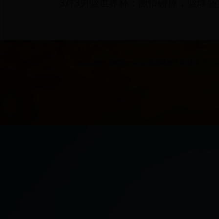
3对3男篮世界杯：激情碰撞，篮球盛
Copyright © 2022 cctv5在线直播世界杯|法国 世界杯|2