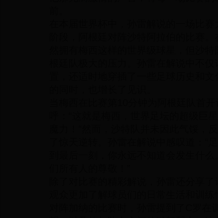
前。
在本届世界杯中，孙雷解说的一场比赛
阶段，阿根廷对阵沙特阿拉伯的比赛。
然拥有梅西这样的世界级球星，但沙特
根廷队极大的压力。孙雷在解说中不仅
置，还适时地穿插了一些足球历史和文
的同时，也增长了见识。
当梅西在比赛第10分钟为阿根廷队首
呼：“这就是梅西，世界足坛的超级巨
魔力！”然而，沙特队并未因此气馁，
了惊天逆转。孙雷在解说中感叹道：“
到最后一刻，你永远不知道会发生什么
们所有人的尊敬！”
除了对比赛的精彩解说，孙雷还分享了
观众更加了解球员们的日常生活和训练
对阵加纳的比赛时，孙雷提到了C罗在