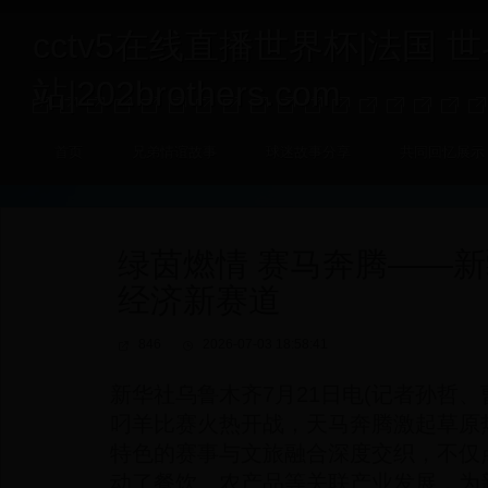
cctv5在线直播世界杯|法国 
站|202brothers.com
首页
兄弟情谊故事
球迷故事分享
共同回忆展示
绿茵燃情 赛马奔腾——新
经济新赛道
846
2026-07-03 18:58:41
新华社乌鲁木齐7月21日电(记者孙哲
叼羊比赛火热开战，天马奔腾激起草原
特色的赛事与文旅融合深度交织，不仅
动了餐饮、农产品等关联产业发展，为