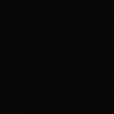
化。
“我不仅感受到了足球的激情，还深入
让我们有机会立体地感受兵团的历史、
伟说，“这次的体验让我对兵团有了全
石河子等其他兵团城市走走看看”。
特克斯县举行的叼羊赛、察布查尔锡伯
化旅游季全国骑射精英赛……越来越多
动，也正成为新疆打造文旅融合、释放经
“这里的山野气息浓厚、人文多样、地形
加“丝绸之路”中国超级马术定向耐力赛
烈如此感慨。他在全球各地从事马术运
办超长距离马术耐力赛。
7月19日，在新疆昭苏县天马文化园，
社记者 王菲 摄 昭苏县素有“中国天马
量达12.2万匹。依托独特资源禀赋，
牌赛事149场次，不仅吸引了国内外骑
种、训练、马医、马匹交易等相关产业，