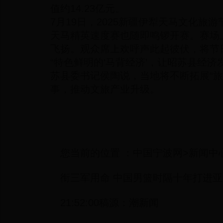
值约14.23亿元。
7月19日，2025新疆伊犁天马文化旅
天马精英速度赛也随即鸣锣开赛。赛场
飞扬。观众席上欢呼声此起彼伏，将节
“特色鲜明的‘马背经济’，让昭苏县经济
苏县委书记侯陶说，当地将不断拓展“旅
事，推动文旅产业升级。
您当前的位置 ：中国宁波网>新闻中
衔三军用命 中国男篮时隔十年打进亚洲杯
21:52:00稿源：潮新闻