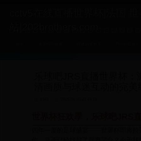
cctv5在线直播世界杯|法国 
站|202brothers.com
首页
兄弟情谊故事
球迷故事分享
共同回忆展示
乐球吧JRS直播世界杯：
清画质与球迷互动的完美
8541
2025-06-30 23:49:18
世界杯狂欢季，乐球吧JRS
四年一度的足球盛宴——世界杯即将拉
你，是否已经找好了观赛平台？今天我