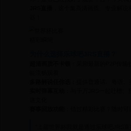
JRS直播
，这个集高清画质、专业解说
器！
为什么选择乐球吧JRS直播？
超清画质不卡顿
：采用最新的P2P传
能流畅观看
多路解说任你选
：提供普通话、粤语、
实时弹幕互动
：与千万JRS一起吐槽
迷文化
赛事回放功能
：错过精彩比赛？随时可
"上届世界杯我就是通过乐球吧JRS