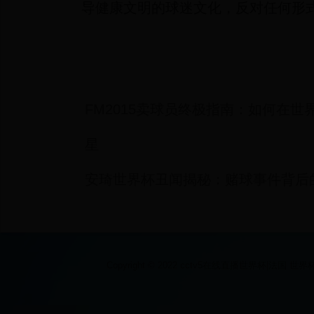
导健康文明的球迷文化，反对任何形
FM2015卖球员终极指南：如何在
星
安琦世界杯丑闻揭秘：赌球事件背后
Copyright © 2022 cctv5在线直播世界杯|法国 世界杯|2