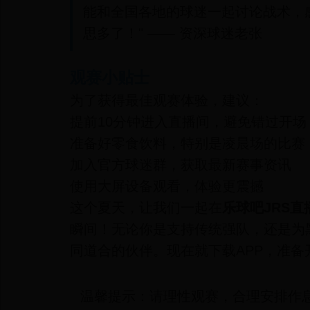
能和全国各地的球迷一起讨论战术，
思多了！" —— 资深球迷老张
观赛小贴士
为了获得最佳观赛体验，建议：
提前10分钟进入直播间，避免错过开场
准备好零食饮料，特别是凌晨场的比赛
加入官方球迷群，获取最新赛事资讯
使用大屏设备观看，体验更震撼
这个夏天，让我们一起在
乐球吧JRS直
瞬间！无论你是支持传统强队，还是为
同道合的伙伴。现在就下载APP，准备
温馨提示：请理性观赛，合理安排作息