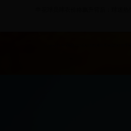
申花球员球衣价格飙升背后：球迷热
Copyright © 2022 cctv5在线直播世界杯|法国 世界杯|2