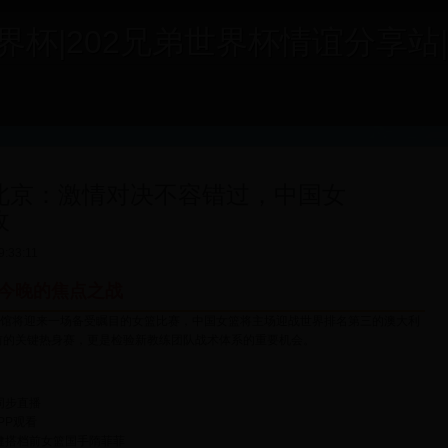
杯|202兄弟世界杯情谊分享站|202b
北京：激情对决不容错过，中国女
敌
9:33:11
今晚的焦点之战
育馆将迎来一场备受瞩目的女篮比赛，中国女篮将主场迎战世界排名第三的澳大利
前的关键热身赛，更是检验新教练团队战术体系的重要机会。
同步直播
PP观看
杨健搭档前女篮国手隋菲菲