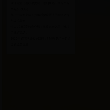
欧洲男篮比赛结果揭晓：激烈角逐下的冠军诞
生与黑马崛起
拜仁中场新变阵：拉姆后腰位置上的华丽转身
与战术革新
恒大U23联赛球员介绍：揭秘未来之星，谁将
闪耀绿茵场？
2010年曼联球员名单回顾：那些年我们一起追
过的红魔巨星