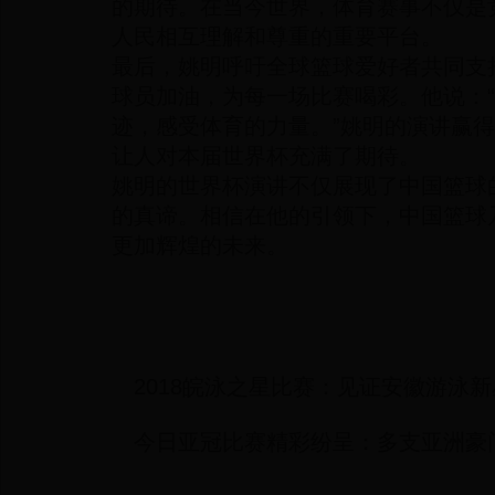
的期待。在当今世界，体育赛事不仅是
人民相互理解和尊重的重要平台。
最后，姚明呼吁全球篮球爱好者共同支持
球员加油，为每一场比赛喝彩。他说：
迹，感受体育的力量。”姚明的演讲赢
让人对本届世界杯充满了期待。
姚明的世界杯演讲不仅展现了中国篮球
的真谛。相信在他的引领下，中国篮球
更加辉煌的未来。
2018皖泳之星比赛：见证安徽游泳
今日亚冠比赛精彩纷呈：多支亚洲豪