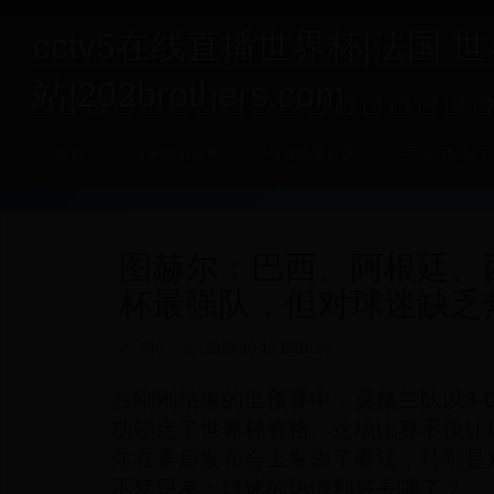
cctv5在线直播世界杯|法国 
站|202brothers.com
首页
兄弟情谊故事
球迷故事分享
共同回忆展示
图赫尔：巴西、阿根廷、
杯最强队，但对球迷缺乏
286
2025-10-13 12:15:55
在刚刚结束的世预赛中，英格兰队以3-
功锁定了世界杯资格。这场比赛不仅让
尔在赛后发布会上发表了看法，特别是
不禁思考：球迷的热情到底去哪了？