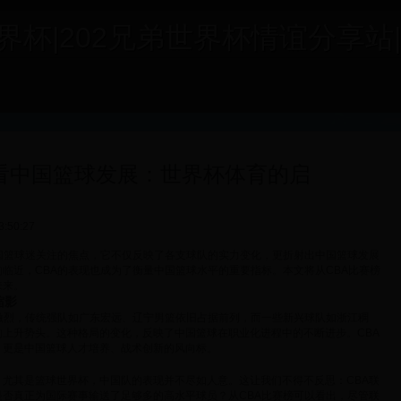
杯|202兄弟世界杯情谊分享站|202b
榜看中国篮球发展：世界杯体育的启
3:50:27
国篮球迷关注的焦点，它不仅反映了各支球队的实力变化，更折射出中国篮球发展
临近，CBA的表现也成为了衡量中国篮球水平的重要指标。本文将从CBA比赛榜
未来。
缩影
激烈，传统强队如广东宏远、辽宁男篮依旧占据前列，而一些新兴球队如浙江稠
上升势头。这种格局的变化，反映了中国篮球在职业化进程中的不断进步。CBA
，更是中国篮球人才培养、战术创新的风向标。
尤其是篮球世界杯，中国队的表现并不尽如人意。这让我们不得不反思：CBA联
否真正为国际赛事输送了足够多的高水平球员？从CBA比赛榜可以看出，尽管联