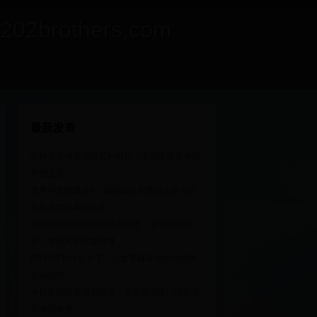
rothers.com
最新发表
徐根宝足球基地球员的崛起：中国足球未来的
希望之星
世界杯竞猜微信6：揭秘如何在微信上参与世
界杯竞猜并赢取大奖
完全实况WECN经典球员脸型：重现足球传
奇，体验真实比赛激情
FM14球员汉化补丁：让世界杯在你的游戏中
生动再现
今日亚冠比赛精彩纷呈：多支亚洲豪门球队展
开激烈角逐