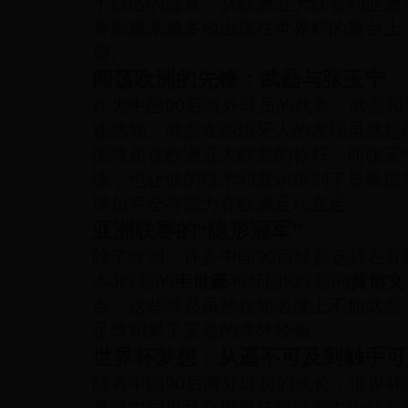
于自己的篇章。从欧洲五大联赛到亚洲
身影越来越多地出现在世界杯的舞台上
望。
闯荡欧洲的先锋：武磊与张玉宁
作为中国90后海外球员的代表，武磊
迷熟知。武磊在西班牙人的表现虽然起
国球员在欧洲五大联赛的标杆。而张玉
练，也让他的技术和意识得到了显著提
球员完全有能力在欧洲足坛立足。
亚洲联赛的“隐形冠军”
除了欧洲，许多中国90后球员选择在
本J联赛的
韦世豪
和韩国K联赛的
黄博文
点。这些球员虽然在知名度上不如武磊
足球积累了宝贵的海外经验。
世界杯梦想：从遥不可及到触手可
随着中国90后海外球员的成长，世界