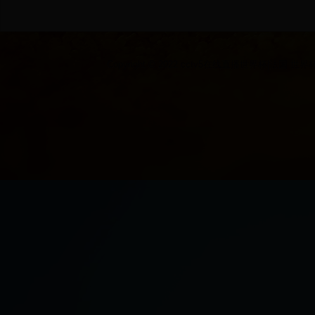
Copyright © 2022 cctv5在线直播世界杯|法国 世界杯|2