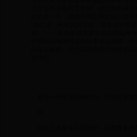
虽然中国男足在世界杯预选赛中依然面
进步让球迷看到了希望。他们的拼搏精
来的某一天，帮助中国队再次站上世界
“我们这一代球员的目标，就是让中国
地。”——某位不愿透露姓名的中国海
中国90后海外球员的故事还在继续，
的未来铺路。无论最终能否实现世界杯
被铭记。
勇士vs开拓者巅峰对决：关键比赛
评
运动员基金会走进我校，点燃青春梦