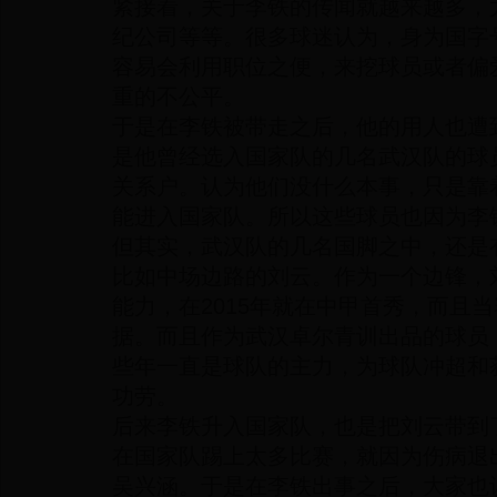
紧接着，关于李铁的传闻就越来越多，
纪公司等等。很多球迷认为，身为国字
容易会利用职位之便，来挖球员或者偏
重的不公平。
于是在李铁被带走之后，他的用人也遭
是他曾经选入国家队的几名武汉队的球
关系户。认为他们没什么本事，只是靠
能进入国家队。所以这些球员也因为李
但其实，武汉队的几名国脚之中，还是
比如中场边路的刘云。作为一个边锋，
能力，在2015年就在中甲首秀，而且
据。而且作为武汉卓尔青训出品的球员
些年一直是球队的主力，为球队冲超和
功劳。
后来李铁升入国家队，也是把刘云带到
在国家队踢上太多比赛，就因为伤病退
吴兴涵。于是在李铁出事之后，大家也