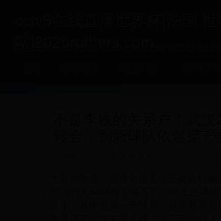
cctv5在线直播世界杯|法国 
站|202brothers.com
首页
兄弟情谊故事
球迷故事分享
共同回忆展示
不是李铁的关系户！武汉
转会，到新球队依然穿7
2063
2026-07-04 03:29:46
大家都知道，现在中国足坛正处在狂飙
部门的大boss都去喝茶了，而且足球
带走，其中包括一些球员、教练甚至是
家看清了，这中国足球上上下下，好人