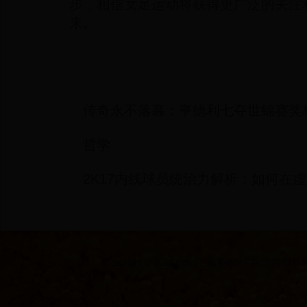
步，相信女足运动将获得更广泛的关注
来。
传奇永不落幕：亨德利七夺世锦赛奖
哲学
2K17内线球员统治力解析：如何在
Copyright © 2022 cctv5在线直播世界杯|法国 世界杯|2