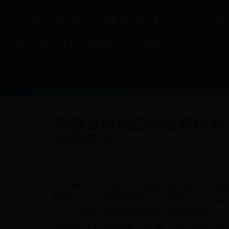
cctv5在线直播世界杯|法国 
站|202brothers.com
首页
兄弟情谊故事
球迷故事分享
共同回忆展示
管晨辰因伤口钢板断掉再
运动安全
5621
2026-06-16 09:53:43
2025年1月17日，中国体操运动员管
断裂，不得不接受第二次手术治疗。这
让人们再次意识到运动安全的重要性。
管晨辰在社交媒体上分享了自己的经历