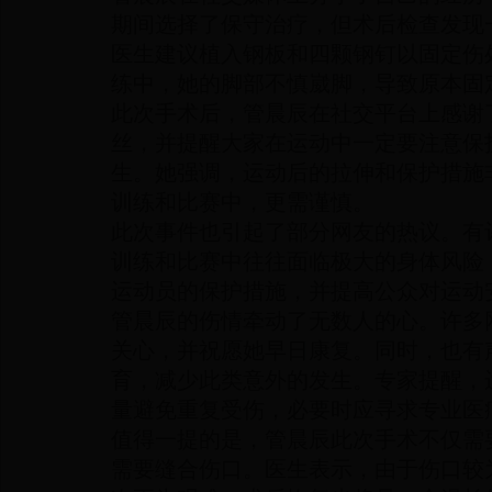
期间选择了保守治疗，但术后检查发现
医生建议植入钢板和四颗钢钉以固定伤
练中，她的脚部不慎崴脚，导致原本固
此次手术后，管晨辰在社交平台上感谢
丝，并提醒大家在运动中一定要注意保
生。她强调，运动后的拉伸和保护措施
训练和比赛中，更需谨慎。
此次事件也引起了部分网友的热议。有
训练和比赛中往往面临极大的身体风险
运动员的保护措施，并提高公众对运动
管晨辰的伤情牵动了无数人的心。许多
关心，并祝愿她早日康复。同时，也有
育，减少此类意外的发生。专家提醒，
量避免重复受伤，必要时应寻求专业医
值得一提的是，管晨辰此次手术不仅需
需要缝合伤口。医生表示，由于伤口较