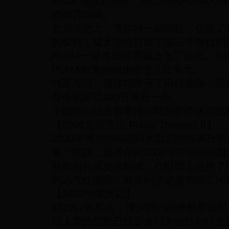
200米项目的金牌，而此时的Puma为
的代言合同。
北京奥运上，博尔特一炮而红，包揽了10
的金牌，破天荒地打破了这三个项目的
PUMA一起在田径赛场上飞了起来。在
PUMA带来的销售接近八亿美元。
时至今日，博尔特离开了田径赛场，但是
费依然高达400万美元一年。
下面我们就来看看博尔特的那些速度战
【2008北京奥运-Puma Theseus II】
2008年博尔特的跑鞋和我们的距离比
量产鞋款，而博尔特2008年夺冠的战靴，就是P
鞋款由合成皮革制成，在鞋面上运用了
的透气性能而；材质的坚硬度加强了冲
【2012伦敦奥运】
到2012年奥运，博尔特已经俨然是田
特上脚的战靴已经是专门为他特别打造