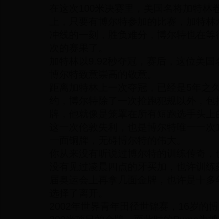
在这次100米决赛里，美国名将加特林
上，只要有博尔特参加的比赛，加特林
冲线的一刻，胜负难分，博尔特也在等
次的赛果了。
加特林以9.92秒夺冠，赛后，这位美
博尔特致意崇高的敬意。
距离加特林上一次夺冠，已经是5年之
约，博尔特除了一次抢跑犯规以外，包揽
牌，他就像是笼罩在所有短跑选手头上
这一次伦敦失利，也是博尔特唯一一次1
一面铜牌，无碍博尔特的伟大。
你从来没有听说过博尔特的训练传奇，
没有见过凌晨四点的牙买加，也许训练
届奥运会上再拿几面金牌，也许是十多
选择了离开。
2002年世界青年田径世锦赛，16岁的博