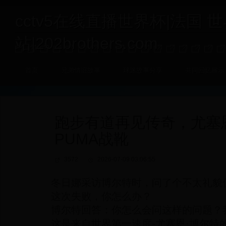
cctv5在线直播世界杯|法国 
站|202brothers.com
首页
兄弟情谊故事
球迷故事分享
共同回忆展示
跑步有道再见传奇，尤塞
PUMA战靴
3572
2026-07-09 03:06:55
冬日娜采访博尔特时，问了个不太礼貌
这次失败，你怎么办？
博尔特回答：你怎么会问这样的问题？
这是来自世界第一速度-尤塞恩·博尔特