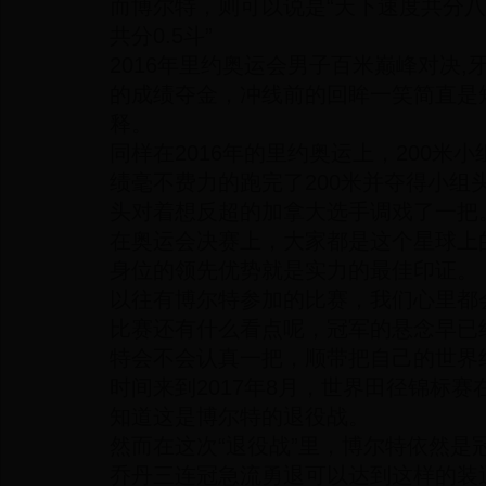
而博尔特，则可以说是“天下速度共分八
共分0.5斗”
2016年里约奥运会男子百米巅峰对决,
的成绩夺金，冲线前的回眸一笑简直是
释。
同样在2016年的里约奥运上，200米小
绩毫不费力的跑完了200米并夺得小组
头对着想反超的加拿大选手调戏了一把
在奥运会决赛上，大家都是这个星球上
身位的领先优势就是实力的最佳印证。
以往有博尔特参加的比赛，我们心里都
比赛还有什么看点呢，冠军的悬念早已
特会不会认真一把，顺带把自己的世界
时间来到2017年8月，世界田径锦标
知道这是博尔特的退役战。
然而在这次“退役战”里，博尔特依然是
乔丹三连冠急流勇退可以达到这样的装