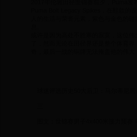
2017年伦敦田径世锦赛前夕，Puma
Puma Bolt Legacy Spikes，
人的生活与荣誉元素，紫色与金色的碰
息。
或许是因为高处不胜寒的寂寞，这位伟
了，然而无论在田径界还是整个体育界
奇，最后一战的铜牌无法掩盖他的伟大
球迷评选历史50大后卫：马尔蒂尼
三
图文：世锦赛男子4x400米接力预赛