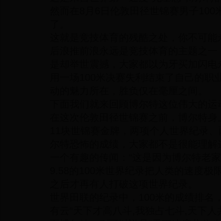
然而在8月6日伦敦田径世锦赛男子10
了。
这就是竞技体育的残酷之处，你不可能
后浪推前浪永远是竞技体育的主题之一
是却举世震撼，大家都以为牙买加闪电
用一场100米决赛失利结束了自己的职
动的魅力所在，胜负仅在毫厘之间。
下面我们就来回顾博尔特这位伟大的运
在这次伦敦田径世锦赛之前，博尔特身
11块世锦赛金牌，两项个人世界纪录
尔特恐怖的成绩，大家都不是很能理解
一个有趣的传闻：“这是因为博尔特老家
9.58的100米世界纪录把人类的速度
之后才再有人打破这项世界纪录。
世界田联的纪录中，100米的成绩排名
有云“天下才高八斗,我独占七斗,天下人