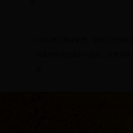
量。
FIFA3球员战术解析：如何利用顶
我国男球员的崛起与挑战：从青训体
路
Copyright © 2022 cctv5在线直播世界杯|法国 世界杯|2