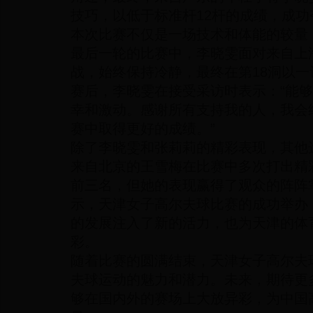
技巧，以低于标准杆12杆的成绩，成
本次比赛不仅是一场技术和体能的较量
最后一轮的比赛中，李晓雯面对来自上
战，始终保持冷静，最终在第18洞以
赛后，李晓雯在接受采访时表示：“能
幸和激动。感谢所有支持我的人，我会
赛中取得更好的成绩。”
除了李晓雯和张莉莉的精彩表现，其他
来自北京的王雪梅在比赛中多次打出精
前三名，但她的表现赢得了观众的阵阵
示，天津女子高尔夫球比赛的成功举办
的发展注入了新的活力，也为天津的体
彩。
随着比赛的圆满结束，天津女子高尔夫
夫球运动的魅力和潜力。未来，期待更
够在国内外的赛场上大放异彩，为中国