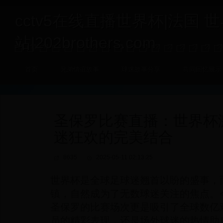
cctv5在线直播世界杯|法国 
站|202brothers.com
首页
兄弟情谊故事
球迷故事分享
共同回忆展示
圣保罗比赛直播：世界杯
迷狂欢的完美结合
8635
2025-05-11 02:13:25
世界杯是全球足球迷翘首以盼的盛事，
镇，自然成为了无数球迷关注的焦点。
圣保罗的比赛场次更是吸引了全球数亿
员的精彩表现，还是场外球迷的热情助