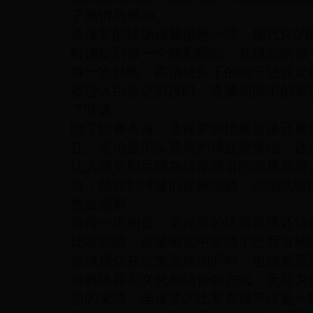
了激情与感动。
圣保罗的球场设施堪称一流，现代化的
时捕捉到每一个精彩瞬间。从球员的每
每一次扑救，高清镜头下的细节让观众
赛进入白热化阶段时，直播画面中的紧
了呼吸。
除了比赛本身，圣保罗的比赛直播还展
狂。无论是街头巷尾的球迷聚集地，还
让人感受到足球在这座城市的深厚底蕴
台，捕捉到球迷们挥舞国旗、高唱队歌
热血沸腾。
值得一提的是，圣保罗的比赛直播还特
比赛间隙，直播画面中穿插了巴西当地
全球观众在欣赏足球的同时，也能感受
种将体育与文化相结合的方式，无疑为
总的来说，圣保罗的比赛直播不仅是一