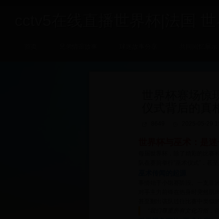
cctv5在线直播世界杯|法国 世界
首页
兄弟情谊故事
球迷故事分享
共同回忆展示
世界杯赛场惊
仪式背后的真
8649
2025-05-29 1
世界杯与巫术：是迷
每届世界杯，除了精彩的比赛和
队在赛前举行“巫术仪式”，甚
巫术传闻的起源
事情始于小组赛阶段。一支非
对手主力前锋在热身时突然肌肉
甚至翻出该队过往比赛中类似的
“我们尊重所有文化习俗，