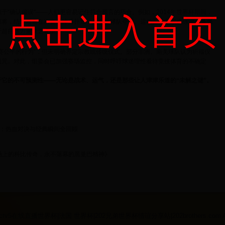
于“确认偏误”——人们更容易记住符合预言的巧合。例如，2014年世界杯期间，
点击进入首页
门将，结果后者在决赛中神勇扑救，反而助球队夺冠。运动医学专家也强调，
高强
于超自然力量缺乏证据。
赛公平的行为”，但未明确界定宗教或传统仪式。部分非洲、南美球队认为祈福仪
诅咒。对此，组委会已加强赛场监控，同时呼吁球迷理性看待竞技体育的不确定
它的不可预测性——无论是战术、运气，还是那些让人津津乐道的“未解之谜”。
：热血对决与经典瞬间全回顾
赛场上的科比传奇，永不落幕的黑曼巴精神》
22 cctv5在线直播世界杯|法国 世界杯|202兄弟世界杯情谊分享站|202brothers.com All R