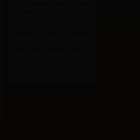
乌拉圭世界杯角球数背后的故事：战术与数据
的完美融合
上届世界杯阿根廷格策：传奇瞬间与足球历史
的交汇
辽宁橄榄球比赛时间揭晓，球迷热情高涨期待
精彩对决
曼联球员小猪近况：从绿茵场到生活的华丽转
身
塞尔维亚足球队在世界杯D组的征程：挑战与
希望并存
ights Reserved.