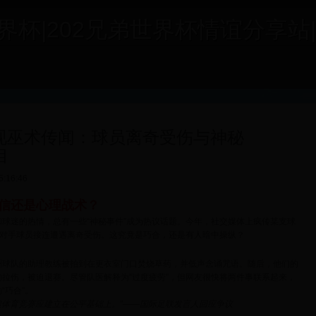
杯|202兄弟世界杯情谊分享站|202b
现巫术传闻：球员离奇受伤与神秘
相
5:16:46
信还是心理战术？
球迷的热情，总有一些“神秘事件”成为热议话题。今年，社交媒体上疯传某支球
至对手球员接连遭遇离奇受伤。这究竟是巧合，还是有人暗中操纵？
洲球队的助理教练被拍到在更衣室门口焚烧草药，并低声念诵咒语。随后，他们的
拉伤，被迫退赛。尽管队医解释为“过度疲劳”，但网友很快将两件事联系起来，
“巧合”。
但体育竞赛应建立在公平基础上。”——国际足联发言人回应争议