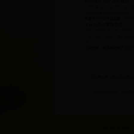
科学视角下的“巫术效应”
心理学家指出，这类传闻往往源
巴西球迷集体施法诅咒德国队
度赛事中伤病本就频繁
，归因
文化差异与赛事管理
国际足联明文禁止“任何干扰比
式是文化的一部分，而非恶意
性。
无论如何，世界杯的魅力正在于
国际棒联棒球比赛视频集锦
《2K18经典回顾：虚拟
Copyright © 20