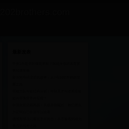
rothers.com
最新发表
中央1台是否转播世界杯？揭秘央视的体育赛
事转播策略
孙兴慜号码背后的故事：从7号到世界杯的荣
耀之路
英格兰队年龄结构分析：年轻天才与老将经验
如何平衡世界杯征程？
中国女排还能再战！从低谷到崛起，她们用实
力证明自己依旧可以比赛
德维斯球员闪耀世界杯舞台：从不被看到成为
焦点的传奇之路