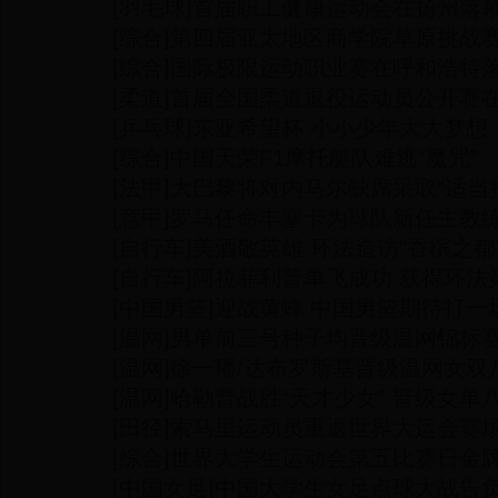
[羽毛球]首届职工健康运动会在扬州落
[综合]第四届亚太地区商学院草原挑战
[综合]国际极限运动职业赛在呼和浩特
[柔道]首届全国柔道退役运动员公开赛
[乒乓球]东亚希望杯 小小少年大大梦想
[综合]中国天荣F1摩托艇队难逃“魔咒”
[法甲]大巴黎将对内马尔缺席采取“适当
[意甲]罗马任命丰塞卡为球队新任主教
[自行车]美酒敬英雄 环法造访“香槟之都
[自行车]阿拉菲利普单飞成功 获得环
[中国男篮]迎战黄蜂 中国男篮期待打一
[温网]男单前三号种子均晋级温网锦标
[温网]徐一璠/达布罗斯基晋级温网女双
[温网]哈勒普战胜“天才少女” 晋级女单
[田径]索马里运动员重返世界大运会赛
[综合]世界大学生运动会第五比赛日金
[中国女足]中国大学生女足点球大战告