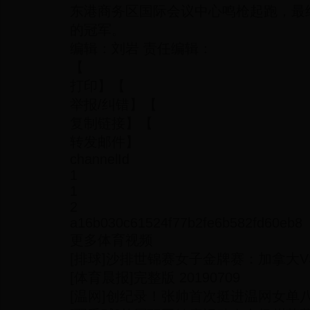
东港商务区国际会议中心鸣枪起跑，最
的冠军。
编辑：刘岩 责任编辑：
【
打印】【
举报/纠错】【
复制链接】【
转发邮件】
channelId
1
1
2
a16b030c61524f77b2fe6b582fd60eb8
更多体育视频
[排球]沙排世锦赛女子金牌赛：加拿大V
[体育晨报]完整版 20190709
[温网]创纪录！张帅首次挺进温网女单