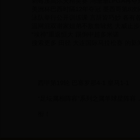
刺莓溪高尔夫精英赛 冯珊珊LPGA再夺
美洲杯巴西时隔12年夺冠 墨西哥第8
泳队举行公开训练课 言辞皆巧妙 各有各
温网混双谢家姐弟不敌詹咏然 大威止
“埃神”重返恒大 踢倒中超多米诺
搜索更多 田径 大连国际马拉松赛 的新
西甲第19轮 巴塞罗那4-1 皇马1-1
“足坛属相阵容”系列之属羊球星阵容
衔！