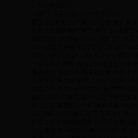
更多体育新闻
-29杆！国宝珊创LPGA史上第2好
雷霆开始聆听关于威少的报价 热火有
猛龙正式续约帕特里克-麦考 合同细节
倒计时100天宣传片发布 市民日常生
2019全国田径锦标赛沈阳开赛 杨洋百
倒计时100天之际 16国友人畅想武汉军
上海队发布官宣 签约CBA前总冠军锋
温网第九日看点张帅冲击女单四强 小
老鹰签下贾巴里-帕克 合同两年1300万
杰迈克尔-格林与快船续约 合同两年10
伯克斯取消与雷霆签约计划 与勇士签
勇士送走琼斯加次轮签 换得老鹰内线
湖人两年970万美元 签下后卫埃弗里-
雷霆将格兰特送往掘金 换得明年首轮
中国围棋棋手等级分 柯洁稳坐“一哥”宝