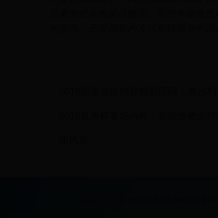
分案例经实地采访核实。那些年在电视
的面孔，正在用新的方式延续着与中国
2019斯诺克世锦赛精彩回顾：奥沙
2018世界杯赛场内外：那些惊艳全
团风采
Copyright © 2022 cctv5在线直播世界杯|法国 世界杯|2