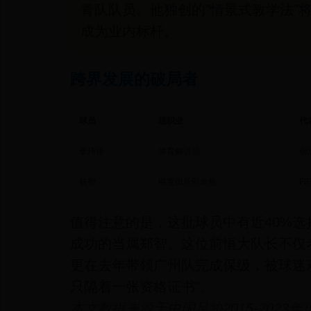
青队队员。他独创的"情景式教学法"
成为业内标杆。
跨界发展的破局者
球员
现职业
代
李玮锋
体育解说员
创
杨智
电竞俱乐部老板
F
值得注意的是，这批球员中有近40%
成功的当属郑智。这位前恒大队长不仅考
更在去年带领广州队完成保级，被球迷
只隔着一张资格证书"。
本文数据来源于中国足协2015-202