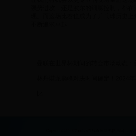
强势进攻，还是波尔的细腻控制，都在
现。而这场比赛也成为了乒乓球历史上
不断追求卓越。
曼联在世界杯期间的转会市场动态：
林丹谌龙巅峰对决时间确定！2024
比
Copyright © 2022 cctv5在线直播世界杯|法国 世界杯|2