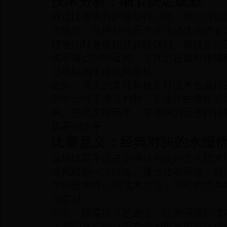
技术分析：细节决定成败
通过比赛视频的慢动作回放，我们可以
术细节。张继科的反手拧拉动作简洁有
得他的球速极快且旋转强烈。而波尔的
线和落点控制著称，尤其是在面对张继
过细腻的手感化解危机。
此外，两人的发球和接发球技术也值得
常常让对手难以判断，而波尔的侧旋发
称。在接发球环节，张继科的反手拧拉
极高的水平。
比赛意义：经典对决的永恒
这场比赛不仅是张继科与波尔个人技术
球风格的一次碰撞。通过比赛视频，我
手的技术特点与战术思路，同时也为乒
习素材。
如今，随着技术的进步，比赛视频的清
让我们有机会以更专业的视角重温这场